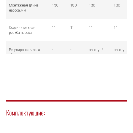
Монтажная длина
130
180
130
130
насоса,мм
Соединительная
1”
1”
1”
1”
резьба насоса
Регулировка числа
-
-
з-х ступ/
з-х ступ/
оборотов перепада
постоянная
постоянная
давления
Класс
-
-
C
D
энергоэффективности
Комплектующие: