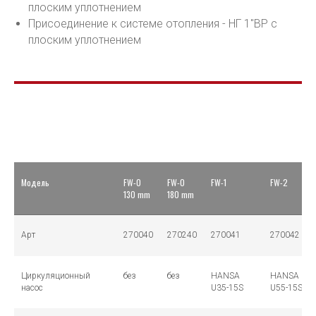
плоским уплотнением
Присоединение к системе отопления - НГ 1"ВР с
плоским уплотнением
Модель
FW-0
FW-0
FW-1
FW-2
130 mm
180 mm
Арт
270040
270240
270041
270042
Циркуляционный
без
без
HANSA
HANSA
насос
U35-15S
U55-15S