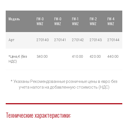
Модель
FW-0
FW-0
FW-1
FW-2
FW-4
WMZ
WMZ
WMZ
WMZ
WMZ
Арт
270140
270141
270142
270143
270144
*Цена,€ (без
340.00
410.00
420.00
440.00
НДС)
* Указаны Рекомендованные розничные цены в евро без
учета налога на добавленную стоимость (НДС)
Технические характеристики: