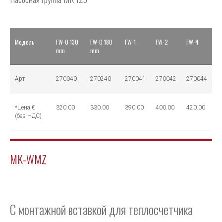
Модель
FW-0 130
FW-0 180
FW-1
FW-2
FW-4
mm
mm
Арт
270040
270240
270041
270042
270044
*Цена,€
320.00
330.00
390.00
400.00
420.00
(без НДС)
MK-WMZ
С монтажной вставкой для теплосчетчика