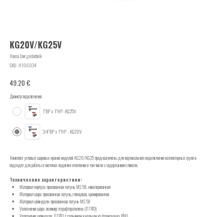
KG20V/KG25V
Hansa Energietechnik
SKU:
Н106034
€
49.20
Диаметр подключения
1“ВР х 1“НР -KG25V
3/4“ВР х 1“НР - KG20V
Комплект угловых шаровых кранов моделей KG20/KG25 предназначены для вертикального подключения коллекторных групп и
подходят для работы в системах водяного отопления в том числе с содержанием гликоля.
Технические характеристики:
Материал корпуса: пресованная латунь MS 58, никелерованная
Материал шара: пресованная латунь, глянцевая, хромированная
Материал шпинделя: пресованная латунь MS 58
Уплотнение шара: полимер тетрафторэтилена (ПТФЭ)
Уплотнение шпинделя: ПТФЭ, с сальником и кольцом из фторкаучука (ФК)