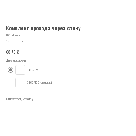
Комплект прохода через стену
EbV Elektronik
SKU:
1001996
€
68.70
Диаметр подключения
DN80/125
DN60/100 коаксиальный
Комплект прохода через стену